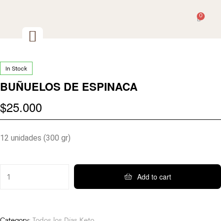
0
In Stock
BUÑUELOS DE ESPINACA
$
25.000
12 unidades (300 gr)
Add to cart
Category:
Todos los Días Keto