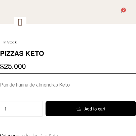
0
In Stock
PIZZAS KETO
$
25.000
Pan de harina de almendras Keto
Add to cart
Category:
Todos los Días Keto